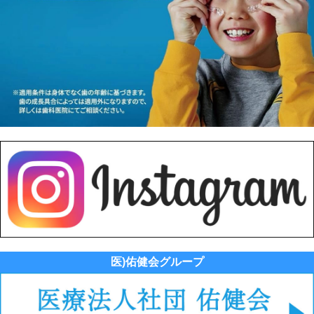
医)佑健会グループ