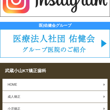
医)佑健会グループ
武蔵小山KT矯正歯科
HOME
成人矯正
小児矯正