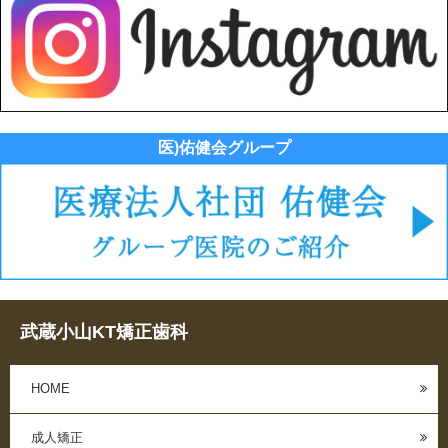
医)佑健会グループ
武蔵小山KT矯正歯科
HOME
成人矯正