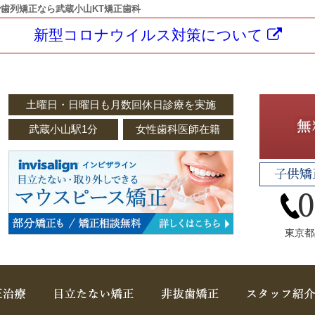
歯列矯正なら武蔵小山KT矯正歯科
新型コロナウイルス対策について
土曜日・日曜日も月数回休日診療を実施
武蔵小山駅1分
女性歯科医師在籍
子供矯
東京都
子どもの矯正
取扱い矯正装置
非抜歯矯正