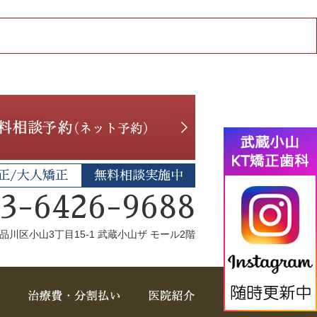
正/大人矯正
無料相談実施中
03-6426-9688
品川区小山3丁目15-1 武蔵小山ザ モール2階
スタッフ紹介
治療費・分割払い
医院紹介