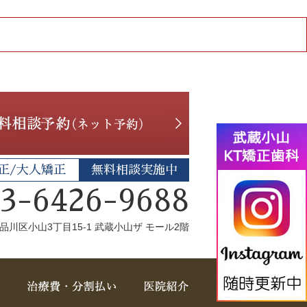
正/大人矯正
無料相談実施中
03-6426-9688
品川区小山3丁目15-1 武蔵小山ザ モール2階
スタッフ紹介
治療費・分割払い
医院紹介