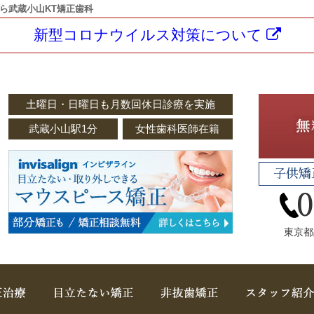
ら武蔵小山KT矯正歯科
新型コロナウイルス対策について
土曜日・日曜日も月数回休日診療を実施
武蔵小山駅1分
女性歯科医師在籍
子供矯
東京都
子どもの矯正
取扱い矯正装置
非抜歯矯正