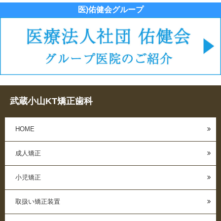
医)佑健会グループ
武蔵小山KT矯正歯科
HOME
成人矯正
小児矯正
取扱い矯正装置